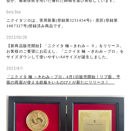
会が、最新技術を用いた優れた鋳物を選び表彰しています。
Only One
ニクイタソロは、実用新案(登録第3231454号)・意匠(登録第
1687327号)登録済み商品です。
2023/10/20
【新商品販売開始】「ニクイタ 極～きわみ～ Ⅱ」をリリース。
お客様のご要望にお応えし、「ニクイタ 極 ～きわみ～プロ」を
サイズダウンして使いやすいA4サイズが誕生しました。
2023/4/1
「ニクイタ 極 ～きわみ～プロ」4月1日販売開始！リブ面、平
面の両面が使える鉄板をいものびとが新たにリリース！